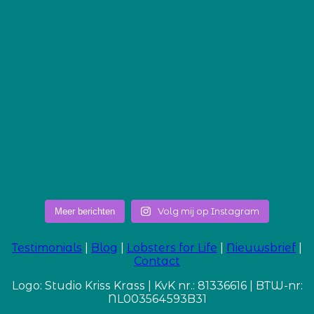
Volg mij op Instagram
Meer berichten
Testimonials
|
Blog
|
Lobsters for Life
|
Nieuwsbrief
|
Contact
Logo: Studio Kriss Krass | KvK nr.: 81336616 | BTW-nr:
NL003564593B31