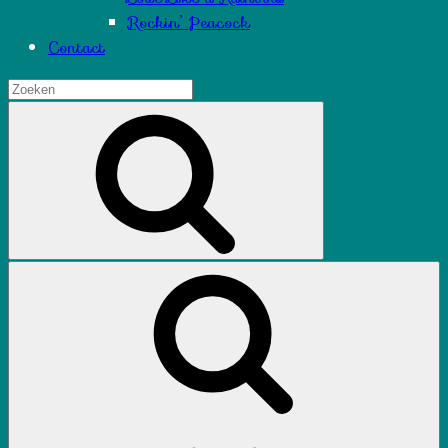
Rockin’ Peacock
Contact
Zoeken
naar:
Zoek
Zoeken