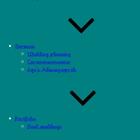
Services
Wedding planning
Ceremoniemeester
Jojo’s Adviesgesprek
Portfolio
Real weddings