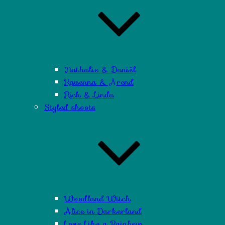
Nathalie & Daniël
Ravenna & Arend
Rick & Linda
Styled shoots
Woodland Witch
Alice in Darkerland
Love Like a Rainbow