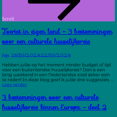
Scroll
Toerist in eigen land – 3 bestemmingen
voor een culturele huwelijksreis
Jojo
26/10/2024
22/10/2024
Hebben jullie op het moment minder budget of tijd
voor een buitenlandse huwelijksreis? Dan is een
lang weekend in een Nederlandse stad zeker aan
te raden! In deze blog geef ik jullie drie suggesties. …
Toerist
Lees verder
in
eigen
3 bestemmingen voor een culturele
land
–
huwelijksreis binnen Europa – deel 2
3
bestemmingen