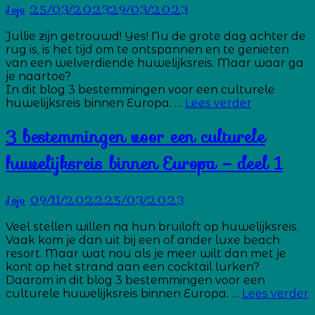
voor
Jojo
25/03/2023
29/03/2023
een
culturele
Jullie zijn getrouwd! Yes! Nu de grote dag achter de
huwelijksreis
rug is, is het tijd om te ontspannen en te genieten
van een welverdiende huwelijksreis. Maar waar ga
je naartoe?
In dit blog 3 bestemmingen voor een culturele
3
huwelijksreis binnen Europa. …
Lees verder
bestemmi
voor
3 bestemmingen voor een culturele
een
culturele
huwelijksreis binnen Europa – deel 1
huwelijksre
binnen
Europa
Jojo
09/11/2022
25/03/2023
–
deel
Veel stellen willen na hun bruiloft op huwelijksreis.
2
Vaak kom je dan uit bij een of ander luxe beach
resort. Maar wat nou als je meer wilt dan met je
kont op het strand aan een cocktail lurken?
Daarom in dit blog 3 bestemmingen voor een
3
culturele huwelijksreis binnen Europa. …
Lees verder